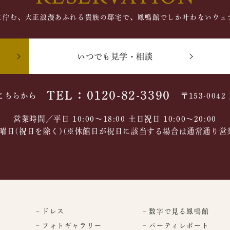
に佇む、大正浪漫あふれる貴族の邸宅で、鳳鳴館でしか叶わないウェ
いつでも見学・相談
TEL：0120-82-3390
こちらから
〒153-004
営業時間／平日 10:00～18:00 土日祝日 10:00〜20:00
曜日(祝日を除く)(※休館日が祝日に該当する場合は通常通り営
– ドレス
– 数字で見る鳳鳴館
– フォトギャラリー
– パーティレポート