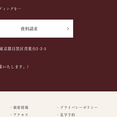
ディングを…
資料請求
2 東京都目黒区青葉台2-2-5
業いたします。)
– 新着情報
– プライバシーポリシー
– アクセス
– 見学予約