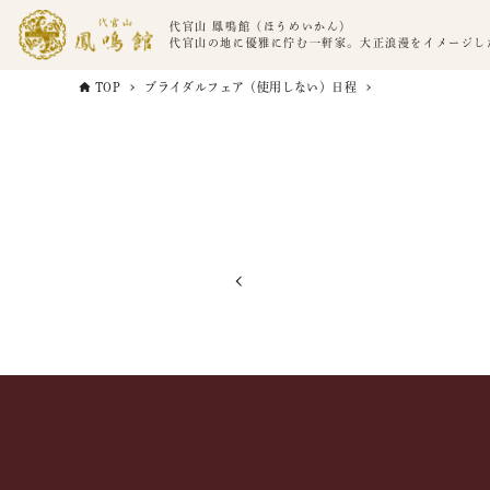
代官山 鳳鳴館（ほうめいかん）
代官山の地に優雅に佇む一軒家。大正浪漫をイメージし
TOP
ブライダルフェア（使用しない）日程