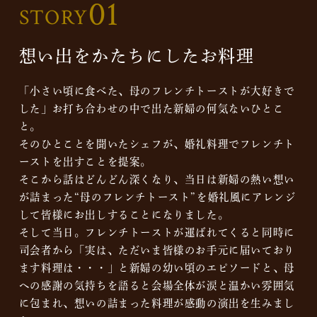
01
STORY
想い出をかたちにしたお料理
「小さい頃に食べた、母のフレンチトーストが大好きで
した」お打ち合わせの中で出た新婦の何気ないひとこ
と。
そのひとことを聞いたシェフが、婚礼料理でフレンチト
ーストを出すことを提案。
そこから話はどんどん深くなり、当日は新婦の熱い想い
が詰まった“母のフレンチトースト”を婚礼風にアレンジ
して皆様にお出しすることになりました。
そして当日。フレンチトーストが運ばれてくると同時に
司会者から「実は、ただいま皆様のお手元に届いており
ます料理は・・・」と新婦の幼い頃のエピソードと、母
への感謝の気持ちを語ると会場全体が涙と温かい雰囲気
に包まれ、想いの詰まった料理が感動の演出を生みまし