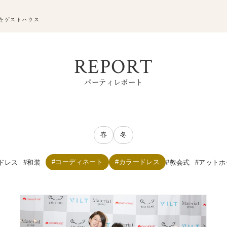
たゲストハウス
REPORT
パーティレポート
春
冬
コーディネート
カラードレス
ドレス
和装
教会式
アットホ