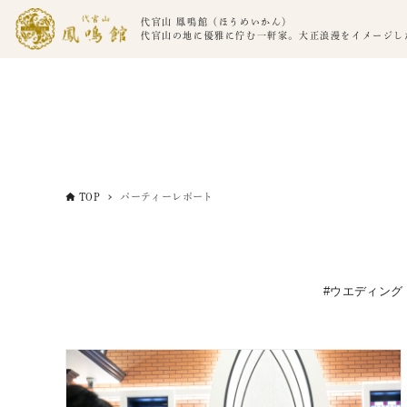
代官山 鳳鳴館（ほうめいかん）
代官山の地に優雅に佇む一軒家。大正浪漫をイメージし
TOP
パーティーレポート
ウエディング