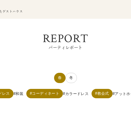
たゲストハウス
REPORT
パーティレポート
春
冬
ドレス
コーディネート
教会式
和装
カラードレス
アットホ