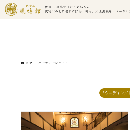
代官山 鳳鳴館（ほうめいかん）
代官山の地に優雅に佇む一軒家。大正浪漫をイメージし
TOP
パーティーレポート
ウエディング