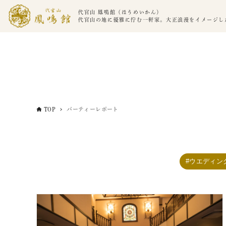
代官山 鳳鳴館（ほうめいかん）
代官山の地に優雅に佇む一軒家。大正浪漫をイメージし
TOP
パーティーレポート
ウエディン