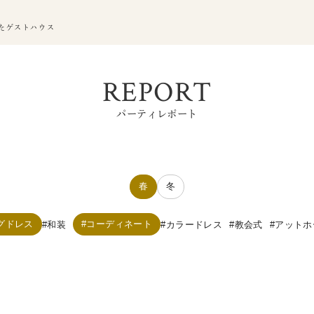
たゲストハウス
REPORT
パーティレポート
春
冬
グドレス
コーディネート
和装
カラードレス
教会式
アットホ