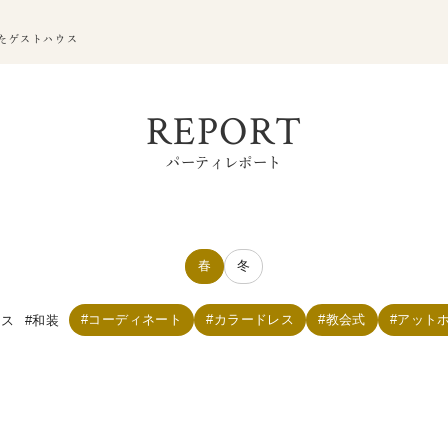
たゲストハウス
REPORT
パーティレポート
春
冬
コーディネート
カラードレス
教会式
アット
レス
和装