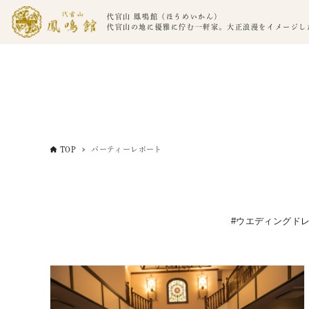
代官山 鳳鳴館（ほうめいかん）
代官山の地に優雅に佇む一軒家。大正浪漫をイメージし
TOP
パーティーレポート
ウエディングド