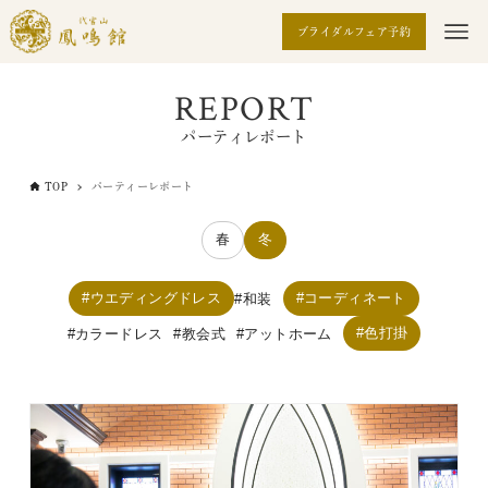
ブライダルフェア予約
REPORT
パーティレポート
TOP
パーティーレポート
春
冬
ウエディングドレス
コーディネート
和装
色打掛
カラードレス
教会式
アットホーム