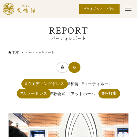
ブライダルフェア予約
REPORT
パーティレポート
TOP
パーティーレポート
春
冬
ウエディングドレス
和装
コーディネート
カラードレス
色打掛
教会式
アットホーム