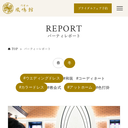
ブライダルフェア予約
REPORT
パーティレポート
TOP
パーティーレポート
春
冬
ウエディングドレス
和装
コーディネート
カラードレス
アットホーム
教会式
色打掛