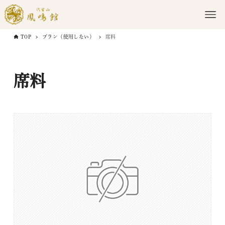
TOP
プラン（使用しない）
席料
席料