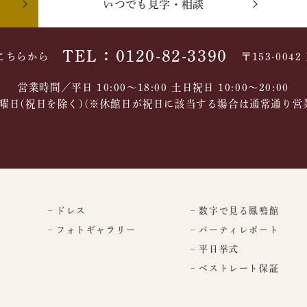
いつでも見学・相談
TEL：0120-82-3390
こちらから
〒153-004
営業時間／平日 10:00～18:00 土日祝日 10:00〜20:00
曜日(祝日を除く)(※休館日が祝日に該当する場合は通常通り営
– ドレス
– 数字で見る鳳鳴館
– フォトギャラリー
– パーティレポート
– 平日挙式
– ベストレート保証