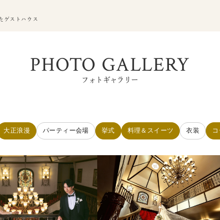
たゲストハウス
PHOTO GALLERY
フォトギャラリー
大正浪漫
パーティー会場
挙式
料理＆スイーツ
衣装
コ