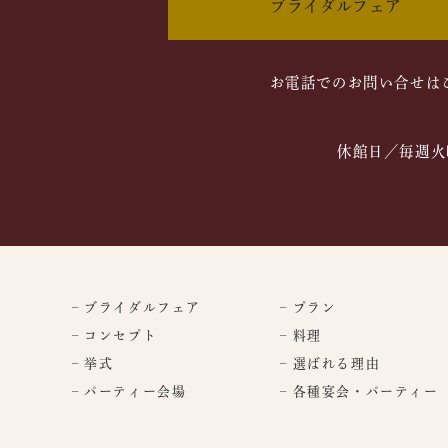
ブライダルフェア
お電話でのお問い合せは
休館日／毎週火
– ブライダルフェア
– プラン
– コンセプト
– 料理
– 挙式
– 選ばれる理由
– パーティー会場
– 各種宴会・パーティー