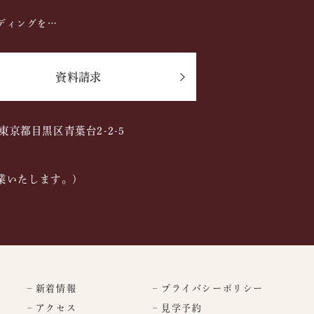
ディングを…
資料請求
2 東京都目黒区青葉台2-2-5
業いたします。)
– 新着情報
– プライバシーポリシー
– アクセス
– 見学予約