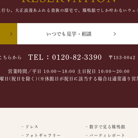
に佇む、大正浪漫あふれる貴族の邸宅で、鳳鳴館でしか叶わないウェ
いつでも見学・相談
TEL：0120-82-3390
こちらから
〒153-004
営業時間／平日 10:00～18:00 土日祝日 10:00〜20:00
曜日(祝日を除く)(※休館日が祝日に該当する場合は通常通り営
– ドレス
– 数字で見る鳳鳴館
– フォトギャラリー
– パーティレポート