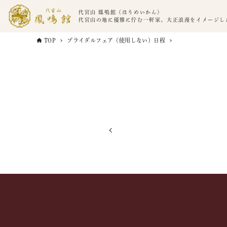
代官山 鳳鳴館（ほうめいかん）
代官山の地に優雅に佇む一軒家。大正浪漫をイメージし
TOP
ブライダルフェア（使用しない）日程