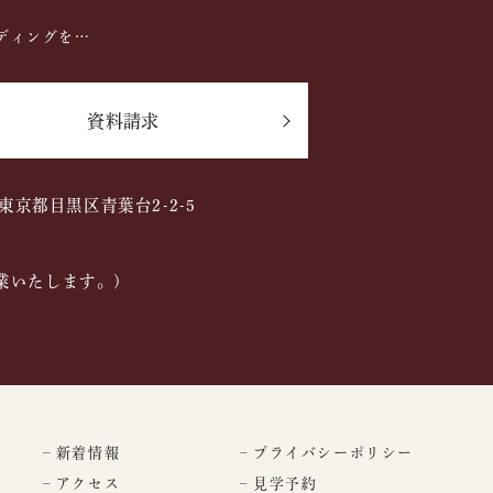
ディングを…
資料請求
2 東京都目黒区青葉台2-2-5
業いたします。)
– 新着情報
– プライバシーポリシー
– アクセス
– 見学予約