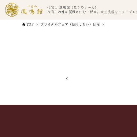
代官山 鳳鳴館（ほうめいかん）
代官山の地に優雅に佇む一軒家。大正浪漫をイメージし
TOP
ブライダルフェア（使用しない）日程