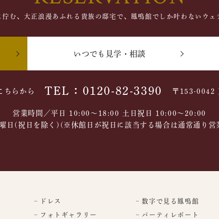
に佇む、大正浪漫あふれる貴族の邸宅で、鳳鳴館でしか叶わないウェ
いつでも見学・相談
TEL：0120-82-3390
こちらから
〒153-004
営業時間／平日 10:00～18:00 土日祝日 10:00〜20:00
曜日(祝日を除く)(※休館日が祝日に該当する場合は通常通り営
– ドレス
– 数字で見る鳳鳴館
– フォトギャラリー
– パーティレポート