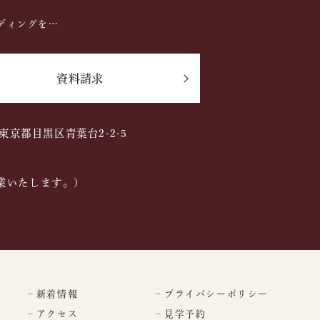
ディングを…
資料請求
2 東京都目黒区青葉台2-2-5
業いたします。)
– 新着情報
– プライバシーポリシー
– アクセス
– 見学予約