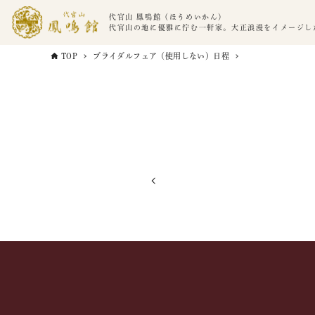
代官山 鳳鳴館（ほうめいかん）
代官山の地に優雅に佇む一軒家。大正浪漫をイメージし
TOP
ブライダルフェア（使用しない）日程