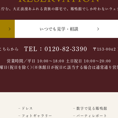
に佇む、大正浪漫あふれる貴族の邸宅で、鳳鳴館でしか叶わないウェ
いつでも見学・相談
TEL：0120-82-3390
こちらから
〒153-004
営業時間／平日 10:00～18:00 土日祝日 10:00〜20:00
曜日(祝日を除く)(※休館日が祝日に該当する場合は通常通り営
– ドレス
– 数字で見る鳳鳴館
– フォトギャラリー
– パーティレポート