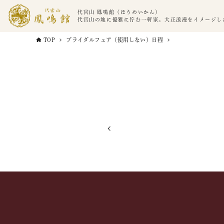
代官山 鳳鳴館（ほうめいかん）
代官山の地に優雅に佇む一軒家。大正浪漫をイメージし
TOP
ブライダルフェア（使用しない）日程