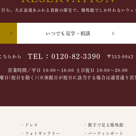
に佇む、大正浪漫あふれる貴族の邸宅で、鳳鳴館でしか叶わないウェ
いつでも見学・相談
TEL：0120-82-3390
こちらから
〒153-004
営業時間／平日 10:00～18:00 土日祝日 10:00〜20:00
曜日(祝日を除く)(※休館日が祝日に該当する場合は通常通り営
– ドレス
– 数字で見る鳳鳴館
– フォトギャラリー
– パーティレポート