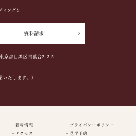
ディングを…
資料請求
2 東京都目黒区青葉台2-2-5
業いたします。)
– 新着情報
– プライバシーポリシー
– アクセス
– 見学予約