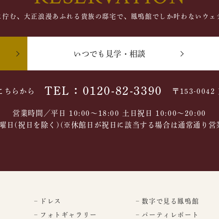
に佇む、大正浪漫あふれる貴族の邸宅で、鳳鳴館でしか叶わないウェ
いつでも見学・相談
TEL：0120-82-3390
こちらから
〒153-004
営業時間／平日 10:00～18:00 土日祝日 10:00〜20:00
曜日(祝日を除く)(※休館日が祝日に該当する場合は通常通り営
– ドレス
– 数字で見る鳳鳴館
– フォトギャラリー
– パーティレポート