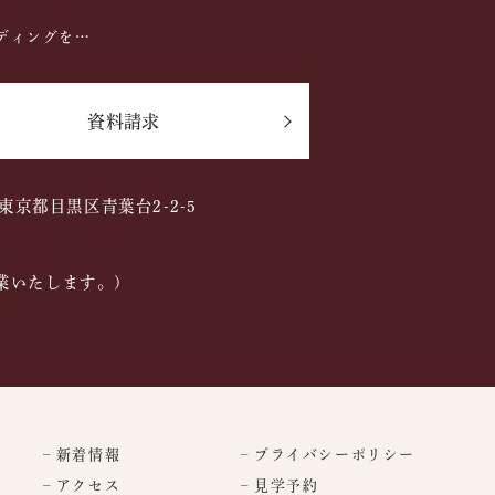
ディングを…
資料請求
2 東京都目黒区青葉台2-2-5
業いたします。)
– 新着情報
– プライバシーポリシー
– アクセス
– 見学予約