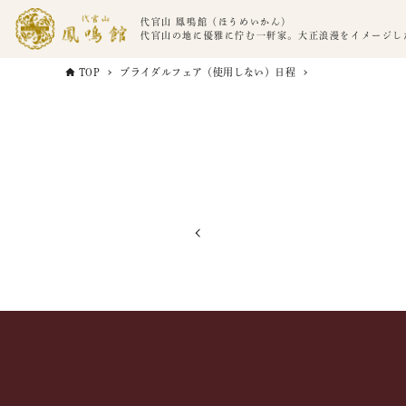
代官山 鳳鳴館（ほうめいかん）
代官山の地に優雅に佇む一軒家。大正浪漫をイメージし
TOP
ブライダルフェア（使用しない）日程