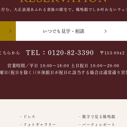
に佇む、大正浪漫あふれる貴族の邸宅で、鳳鳴館でしか叶わないウェ
いつでも見学・相談
TEL：0120-82-3390
こちらから
〒153-004
営業時間／平日 10:00～18:00 土日祝日 10:00〜20:00
曜日(祝日を除く)(※休館日が祝日に該当する場合は通常通り営
– ドレス
– 数字で見る鳳鳴館
– フォトギャラリー
– パーティレポート