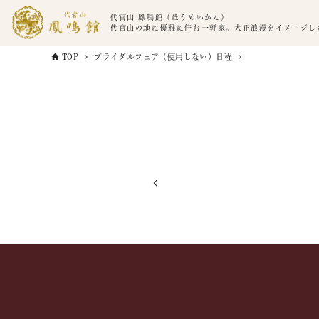
代官山 鳳鳴館（ほうめいかん）
代官山の地に優雅に佇む一軒家。大正浪漫をイメージし
TOP
ブライダルフェア（使用しない）日程