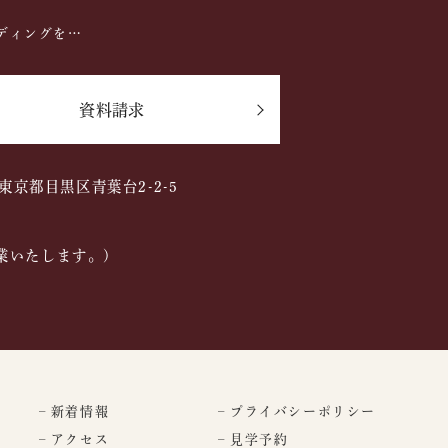
ディングを…
資料請求
2 東京都目黒区青葉台2-2-5
業いたします。)
– 新着情報
– プライバシーポリシー
– アクセス
– 見学予約