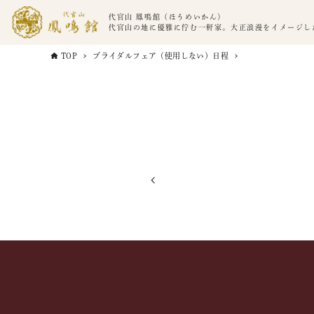
代官山 鳳鳴館（ほうめいかん）
代官山の地に優雅に佇む一軒家。大正浪漫をイメージし
TOP
ブライダルフェア（使用しない）日程