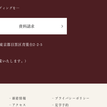
ディングを…
資料請求
2 東京都目黒区青葉台2-2-5
業いたします。)
– 新着情報
– プライバシーポリシー
– アクセス
– 見学予約