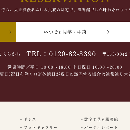
に佇む、大正浪漫あふれる貴族の邸宅で、鳳鳴館でしか叶わないウェ
いつでも見学・相談
TEL：0120-82-3390
こちらから
〒153-004
営業時間／平日 10:00～18:00 土日祝日 10:00〜20:00
曜日(祝日を除く)(※休館日が祝日に該当する場合は通常通り営
– ドレス
– 数字で見る鳳鳴館
– フォトギャラリー
– パーティレポート