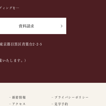
ディングを…
資料請求
2 東京都目黒区青葉台2-2-5
業いたします。)
– 新着情報
– プライバシーポリシー
– アクセス
– 見学予約