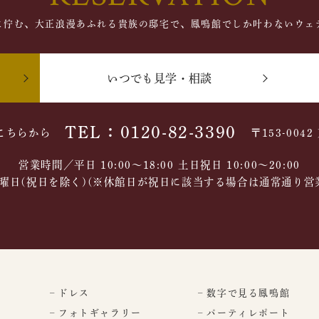
に佇む、大正浪漫あふれる貴族の邸宅で、鳳鳴館でしか叶わないウェ
いつでも見学・相談
TEL：0120-82-3390
こちらから
〒153-004
営業時間／平日 10:00～18:00 土日祝日 10:00〜20:00
曜日(祝日を除く)(※休館日が祝日に該当する場合は通常通り営
– ドレス
– 数字で見る鳳鳴館
– フォトギャラリー
– パーティレポート