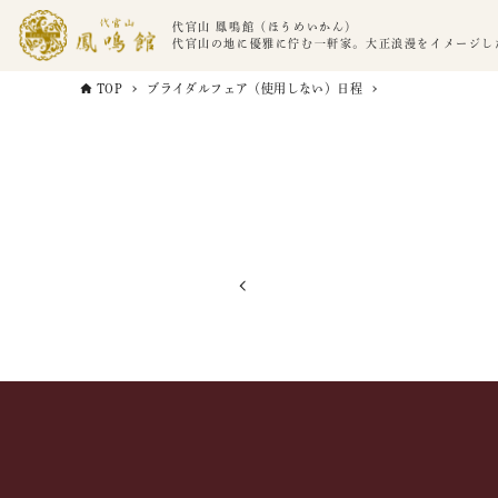
代官山 鳳鳴館（ほうめいかん）
代官山の地に優雅に佇む一軒家。大正浪漫をイメージし
TOP
ブライダルフェア（使用しない）日程