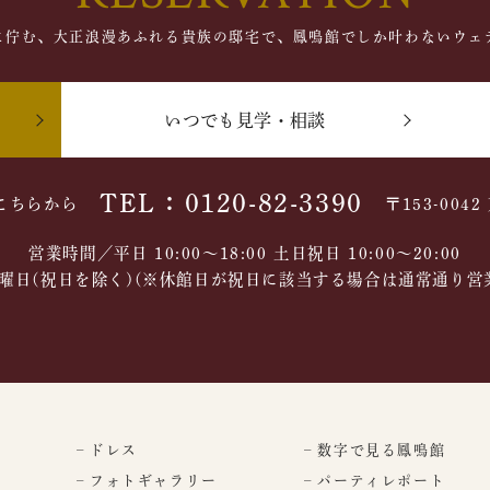
に佇む、大正浪漫あふれる貴族の邸宅で、鳳鳴館でしか叶わないウェ
いつでも見学・相談
TEL：0120-82-3390
こちらから
〒153-004
営業時間／平日 10:00～18:00 土日祝日 10:00〜20:00
曜日(祝日を除く)(※休館日が祝日に該当する場合は通常通り営
– ドレス
– 数字で見る鳳鳴館
– フォトギャラリー
– パーティレポート