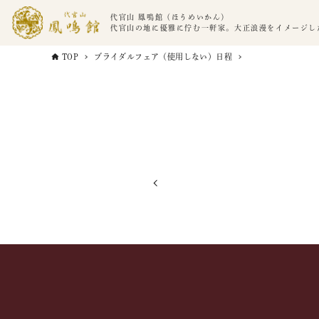
代官山 鳳鳴館（ほうめいかん）
代官山の地に優雅に佇む一軒家。大正浪漫をイメージし
TOP
ブライダルフェア（使用しない）日程