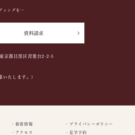
ディングを…
資料請求
2 東京都目黒区青葉台2-2-5
業いたします。)
– 新着情報
– プライバシーポリシー
– アクセス
– 見学予約