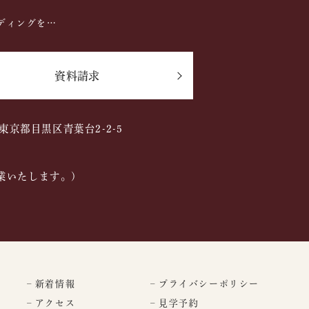
ディングを…
資料請求
2 東京都目黒区青葉台2-2-5
業いたします。)
– 新着情報
– プライバシーポリシー
– アクセス
– 見学予約