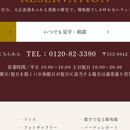
に佇む、大正浪漫あふれる貴族の邸宅で、鳳鳴館でしか叶わないウェ
いつでも見学・相談
TEL：0120-82-3390
こちらから
〒153-004
営業時間／平日 10:00～18:00 土日祝日 10:00〜20:00
曜日(祝日を除く)(※休館日が祝日に該当する場合は通常通り営
– ドレス
– 数字で見る鳳鳴館
– フォトギャラリー
– パーティレポート