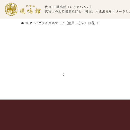
代官山 鳳鳴館（ほうめいかん）
代官山の地に優雅に佇む一軒家。大正浪漫をイメージし
TOP
ブライダルフェア（使用しない）日程