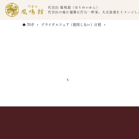
代官山 鳳鳴館（ほうめいかん）
代官山の地に優雅に佇む一軒家。大正浪漫をイメージし
TOP
ブライダルフェア（使用しない）日程