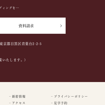
ディングを…
資料請求
2 東京都目黒区青葉台2-2-5
業いたします。)
– 新着情報
– プライバシーポリシー
– アクセス
– 見学予約