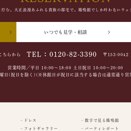
に佇む、大正浪漫あふれる貴族の邸宅で、鳳鳴館でしか叶わないウェ
いつでも見学・相談
TEL：0120-82-3390
こちらから
〒153-004
営業時間／平日 10:00～18:00 土日祝日 10:00〜20:00
曜日(祝日を除く)(※休館日が祝日に該当する場合は通常通り営
– ドレス
– 数字で見る鳳鳴館
– フォトギャラリー
– パーティレポート