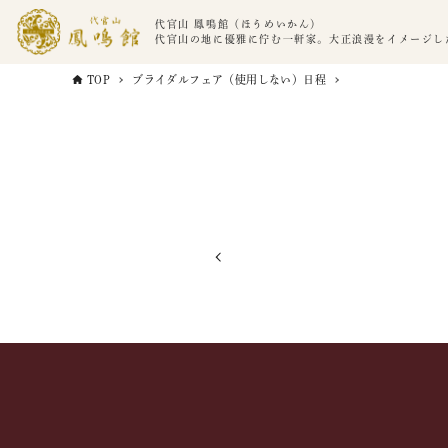
代官山 鳳鳴館（ほうめいかん）
代官山の地に優雅に佇む一軒家。大正浪漫をイメージし
TOP
ブライダルフェア（使用しない）日程