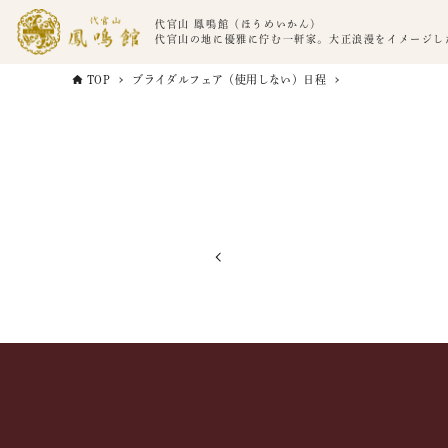
代官山 鳳鳴館（ほうめいかん）
代官山の地に優雅に佇む一軒家。大正浪漫をイメージし
TOP
ブライダルフェア（使用しない）日程