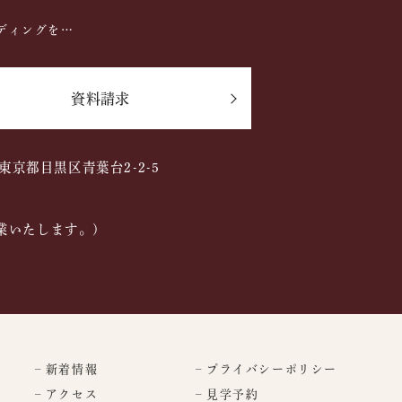
ディングを…
資料請求
2 東京都目黒区青葉台2-2-5
業いたします。)
– 新着情報
– プライバシーポリシー
– アクセス
– 見学予約