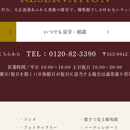
に佇む、大正浪漫あふれる貴族の邸宅で、鳳鳴館でしか叶わないウェ
いつでも見学・相談
TEL：0120-82-3390
こちらから
〒153-004
営業時間／平日 10:00～18:00 土日祝日 10:00〜20:00
曜日(祝日を除く)(※休館日が祝日に該当する場合は通常通り営
– ドレス
– 数字で見る鳳鳴館
– フォトギャラリー
– パーティレポート