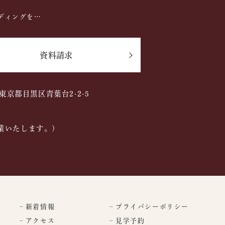
ディングを…
資料請求
2 東京都目黒区青葉台2-2-5
業いたします。)
– 新着情報
– プライバシーポリシー
– アクセス
– 見学予約