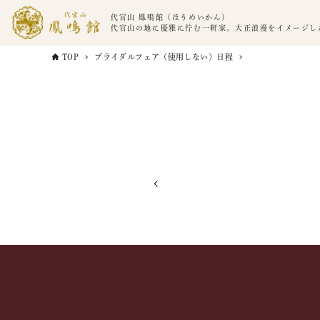
代官山 鳳鳴館（ほうめいかん）
代官山の地に優雅に佇む一軒家。大正浪漫をイメージし
TOP
ブライダルフェア（使用しない）日程