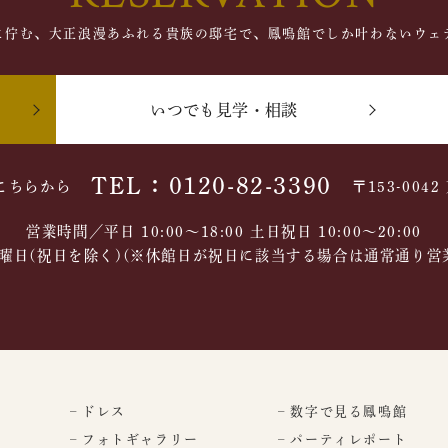
に佇む、大正浪漫あふれる貴族の邸宅で、鳳鳴館でしか叶わないウェ
いつでも見学・相談
TEL：0120-82-3390
こちらから
〒153-004
営業時間／平日 10:00～18:00 土日祝日 10:00〜20:00
曜日(祝日を除く)(※休館日が祝日に該当する場合は通常通り営
– ドレス
– 数字で見る鳳鳴館
– フォトギャラリー
– パーティレポート