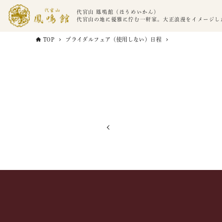
代官山 鳳鳴館（ほうめいかん）
代官山の地に優雅に佇む一軒家。大正浪漫をイメージし
TOP
ブライダルフェア（使用しない）日程