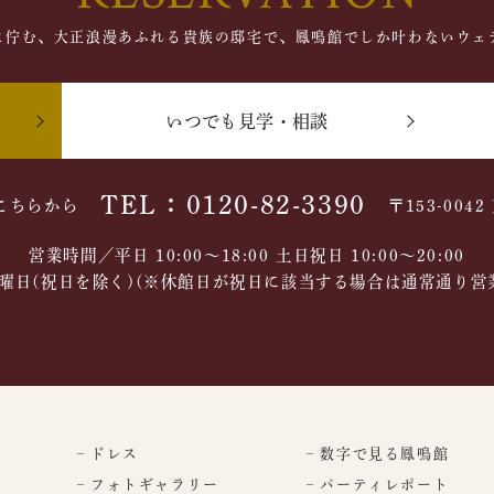
に佇む、大正浪漫あふれる貴族の邸宅で、鳳鳴館でしか叶わないウェ
いつでも見学・相談
TEL：0120-82-3390
こちらから
〒153-004
営業時間／平日 10:00～18:00 土日祝日 10:00〜20:00
曜日(祝日を除く)(※休館日が祝日に該当する場合は通常通り営
– ドレス
– 数字で見る鳳鳴館
– フォトギャラリー
– パーティレポート