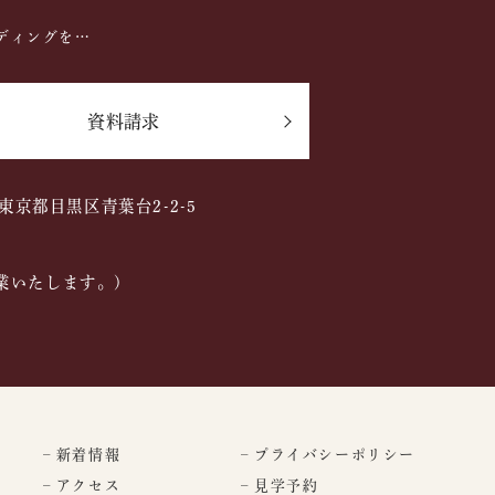
ディングを…
資料請求
2 東京都目黒区青葉台2-2-5
業いたします。)
– 新着情報
– プライバシーポリシー
– アクセス
– 見学予約