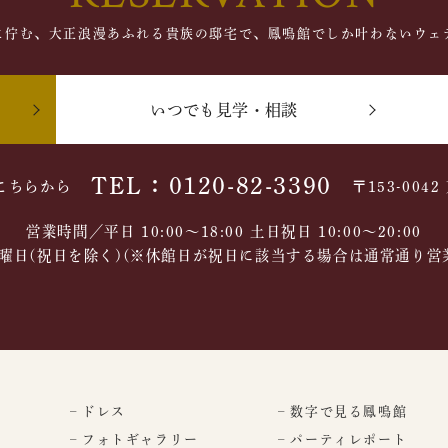
に佇む、大正浪漫あふれる貴族の邸宅で、鳳鳴館でしか叶わないウェ
いつでも見学・相談
TEL：0120-82-3390
こちらから
〒153-004
営業時間／平日 10:00～18:00 土日祝日 10:00〜20:00
曜日(祝日を除く)(※休館日が祝日に該当する場合は通常通り営
– ドレス
– 数字で見る鳳鳴館
– フォトギャラリー
– パーティレポート