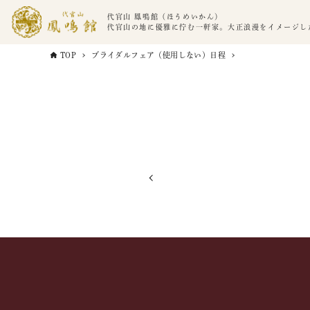
代官山 鳳鳴館（ほうめいかん）
代官山の地に優雅に佇む一軒家。大正浪漫をイメージし
TOP
ブライダルフェア（使用しない）日程