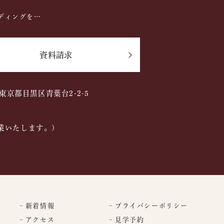
ディングを…
資料請求
2 東京都目黒区青葉台2-2-5
業いたします。)
– 新着情報
– プライバシーポリシー
– アクセス
– 見学予約