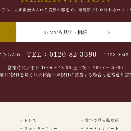
に佇む、大正浪漫あふれる貴族の邸宅で、鳳鳴館でしか叶わないウェ
いつでも見学・相談
TEL：0120-82-3390
こちらから
〒153-004
営業時間／平日 10:00～18:00 土日祝日 10:00〜20:00
曜日(祝日を除く)(※休館日が祝日に該当する場合は通常通り営
– ドレス
– 数字で見る鳳鳴館
– フォトギャラリー
– パーティレポート