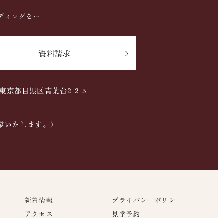
ディングを…
資料請求
2 東京都目黒区青葉台2-2-5
業いたします。)
– 新着情報
– プライバシーポリシー
– アクセス
– 見学予約