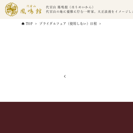
代官山 鳳鳴館（ほうめいかん）
代官山の地に優雅に佇む一軒家。大正浪漫をイメージし
TOP
ブライダルフェア（使用しない）日程