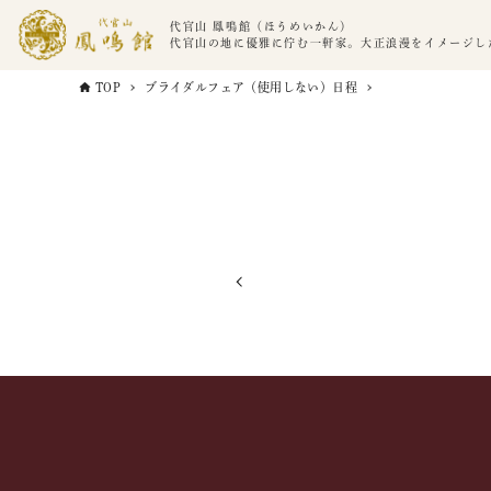
代官山 鳳鳴館（ほうめいかん）
代官山の地に優雅に佇む一軒家。大正浪漫をイメージし
TOP
ブライダルフェア（使用しない）日程