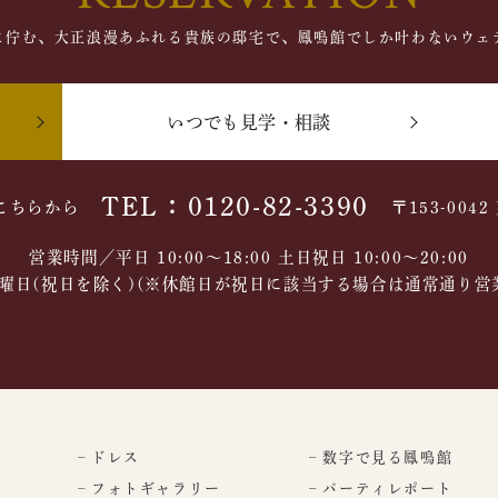
に佇む、大正浪漫あふれる貴族の邸宅で、鳳鳴館でしか叶わないウェ
いつでも見学・相談
TEL：0120-82-3390
こちらから
〒153-004
営業時間／平日 10:00～18:00 土日祝日 10:00〜20:00
曜日(祝日を除く)(※休館日が祝日に該当する場合は通常通り営
– ドレス
– 数字で見る鳳鳴館
– フォトギャラリー
– パーティレポート