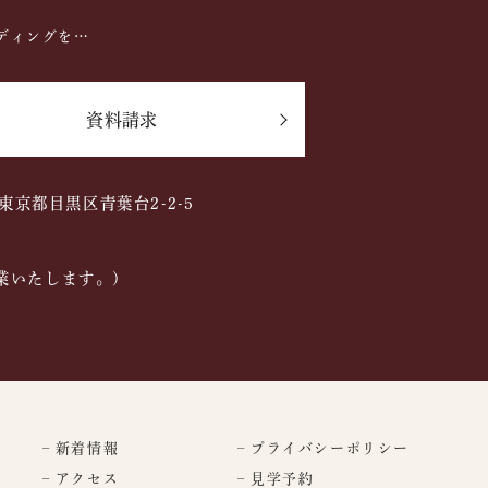
ディングを…
資料請求
2 東京都目黒区青葉台2-2-5
業いたします。)
– 新着情報
– プライバシーポリシー
– アクセス
– 見学予約