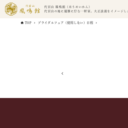
代官山 鳳鳴館（ほうめいかん）
代官山の地に優雅に佇む一軒家。大正浪漫をイメージし
TOP
ブライダルフェア（使用しない）日程