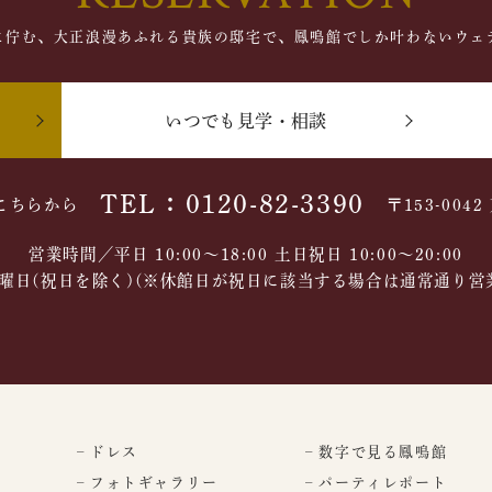
に佇む、大正浪漫あふれる貴族の邸宅で、鳳鳴館でしか叶わないウェ
いつでも見学・相談
TEL：0120-82-3390
こちらから
〒153-004
営業時間／平日 10:00～18:00 土日祝日 10:00〜20:00
曜日(祝日を除く)(※休館日が祝日に該当する場合は通常通り営
– ドレス
– 数字で見る鳳鳴館
– フォトギャラリー
– パーティレポート