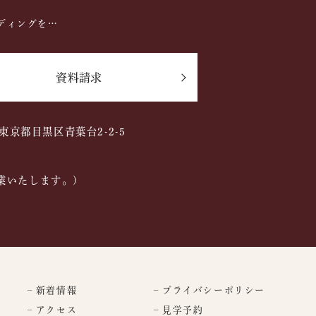
ディングを…
資料請求
2 東京都目黒区青葉台2-2-5
業いたします。)
– 新着情報
– プライバシーポリシー
– アクセス
– 見学予約