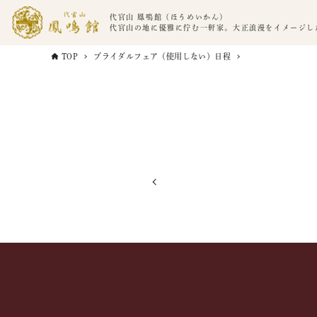
代官山 鳳鳴館（ほうめいかん）
代官山の地に優雅に佇む一軒家。大正浪漫をイメージし
TOP
ブライダルフェア（使用しない）日程