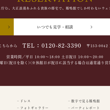
に佇む、大正浪漫あふれる貴族の邸宅で、鳳鳴館でしか叶わないウェ
いつでも見学・相談
TEL：0120-82-3390
こちらから
〒153-004
営業時間／平日 10:00～18:00 土日祝日 10:00〜20:00
曜日(祝日を除く)(※休館日が祝日に該当する場合は通常通り営
– ドレス
– 数字で見る鳳鳴館
– フォトギャラリー
– パーティレポート