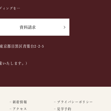
ディングを…
資料請求
2 東京都目黒区青葉台2-2-5
業いたします。)
– 新着情報
– プライバシーポリシー
– アクセス
– 見学予約