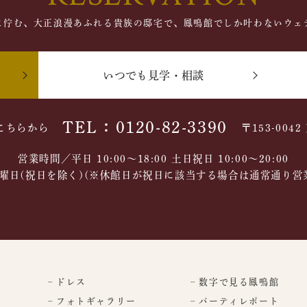
に佇む、大正浪漫あふれる貴族の邸宅で、鳳鳴館でしか叶わないウェ
いつでも見学・相談
TEL：0120-82-3390
こちらから
〒153-004
営業時間／平日 10:00～18:00 土日祝日 10:00〜20:00
曜日(祝日を除く)(※休館日が祝日に該当する場合は通常通り営
– ドレス
– 数字で見る鳳鳴館
– フォトギャラリー
– パーティレポート