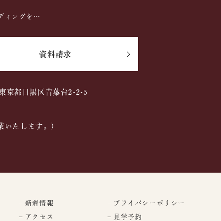
ディングを…
資料請求
2 東京都目黒区青葉台2-2-5
業いたします。)
– 新着情報
– プライバシーポリシー
– アクセス
– 見学予約