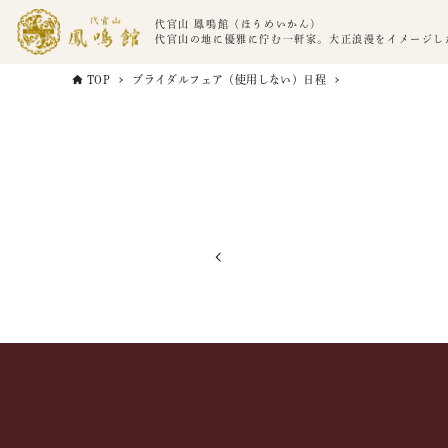
代官山 鳳鳴館（ほうめいかん）
代官山の地に優雅に佇む一軒家。大正浪漫をイメージし
TOP
ブライダルフェア（使用しない）日程