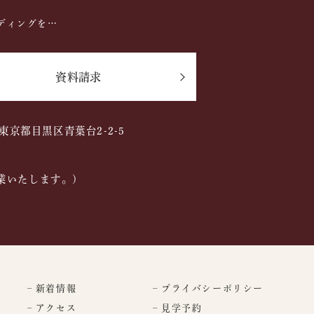
ディングを…
資料請求
2 東京都目黒区青葉台2-2-5
業いたします。)
– 新着情報
– プライバシーポリシー
– アクセス
– 見学予約