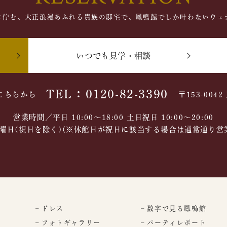
に佇む、大正浪漫あふれる貴族の邸宅で、鳳鳴館でしか叶わないウェ
いつでも見学・相談
TEL：0120-82-3390
こちらから
〒153-004
営業時間／平日 10:00～18:00 土日祝日 10:00〜20:00
曜日(祝日を除く)(※休館日が祝日に該当する場合は通常通り営
– ドレス
– 数字で見る鳳鳴館
– フォトギャラリー
– パーティレポート