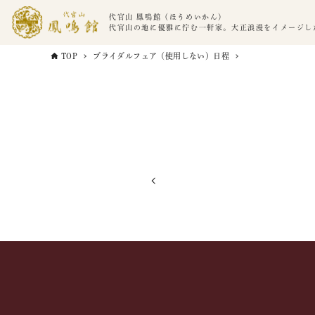
代官山 鳳鳴館（ほうめいかん）
代官山の地に優雅に佇む一軒家。大正浪漫をイメージし
TOP
ブライダルフェア（使用しない）日程