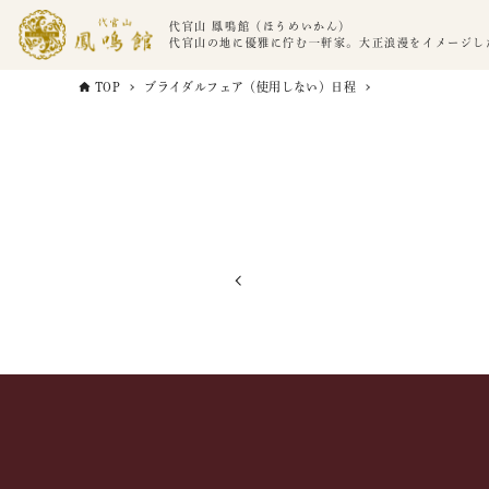
代官山 鳳鳴館（ほうめいかん）
代官山の地に優雅に佇む一軒家。大正浪漫をイメージし
TOP
ブライダルフェア（使用しない）日程