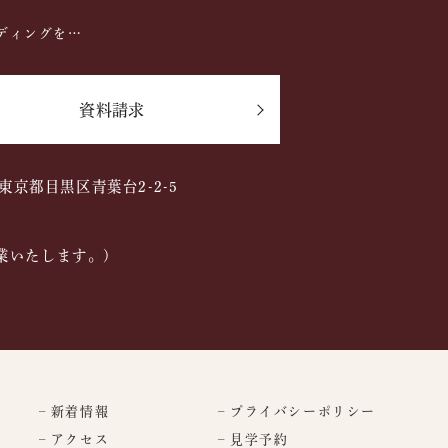
ディングを…
資料請求
2 東京都目黒区青葉台2-2-5
業いたします。)
– 新着情報
– プライバシーポリシー
– アクセス
– 見学予約