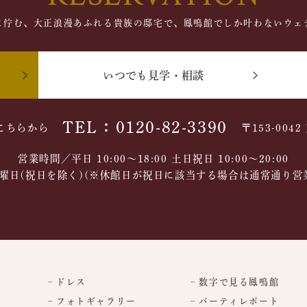
に佇む、大正浪漫あふれる貴族の邸宅で、鳳鳴館でしか叶わないウェ
いつでも見学・相談
TEL：0120-82-3390
こちらから
〒153-004
営業時間／平日 10:00～18:00 土日祝日 10:00〜20:00
曜日(祝日を除く)(※休館日が祝日に該当する場合は通常通り営
– ドレス
– 数字で見る鳳鳴館
– フォトギャラリー
– パーティレポート